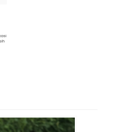
kasi
sih