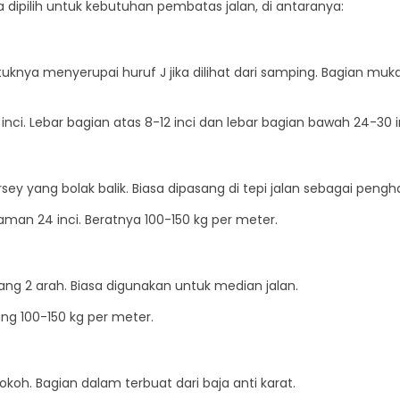
a dipilih untuk kebutuhan pembatas jalan, di antaranya:
tuknya menyerupai huruf J jika dilihat dari samping. Bagian mu
 inci. Lebar bagian atas 8-12 inci dan lebar bagian bawah 24-30
rsey yang bolak balik. Biasa dipasang di tepi jalan sebagai pengh
dalaman 24 inci. Beratnya 100-150 kg per meter.
asang 2 arah. Biasa digunakan untuk median jalan.
jang 100-150 kg per meter.
kokoh. Bagian dalam terbuat dari baja anti karat.