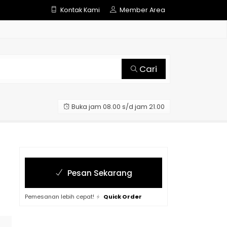
Kontak Kami
Member Area
Cari
Buka jam 08.00 s/d jam 21.00
Pesan Sekarang
Pemesanan lebih cepat!
Quick Order