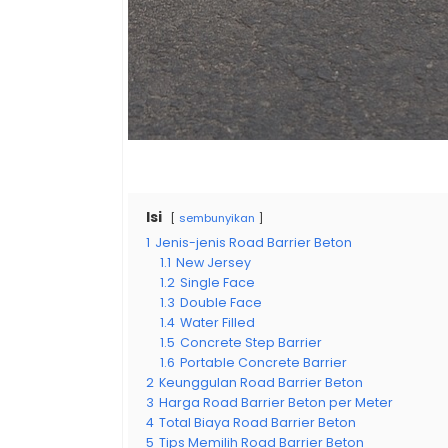
Isi
sembunyikan
1
Jenis-jenis Road Barrier Beton
1.1
New Jersey
1.2
Single Face
1.3
Double Face
1.4
Water Filled
1.5
Concrete Step Barrier
1.6
Portable Concrete Barrier
2
Keunggulan Road Barrier Beton
3
Harga Road Barrier Beton per Meter
4
Total Biaya Road Barrier Beton
5
Tips Memilih Road Barrier Beton