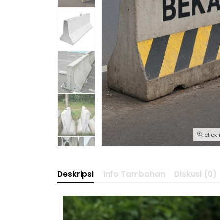
click
Deskripsi
Info Tambahan
Diskusi (0)