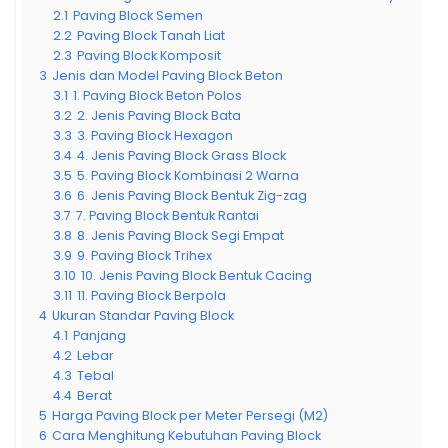
2.1
Paving Block Semen
2.2
Paving Block Tanah Liat
2.3
Paving Block Komposit
3
Jenis dan Model Paving Block Beton
3.1
1. Paving Block Beton Polos
3.2
2. Jenis Paving Block Bata
3.3
3. Paving Block Hexagon
3.4
4. Jenis Paving Block Grass Block
3.5
5. Paving Block Kombinasi 2 Warna
3.6
6. Jenis Paving Block Bentuk Zig-zag
3.7
7. Paving Block Bentuk Rantai
3.8
8. Jenis Paving Block Segi Empat
3.9
9. Paving Block Trihex
3.10
10. Jenis Paving Block Bentuk Cacing
3.11
11. Paving Block Berpola
4
Ukuran Standar Paving Block
4.1
Panjang
4.2
Lebar
4.3
Tebal
4.4
Berat
5
Harga Paving Block per Meter Persegi (M2)
6
Cara Menghitung Kebutuhan Paving Block