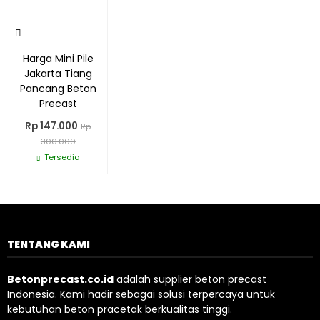
Harga Mini Pile
Jakarta Tiang
Pancang Beton
Precast
Rp 147.000
Rp
300.000
Tersedia
TENTANG KAMI
Betonprecast.co.id
adalah supplier beton precast
Indonesia. Kami hadir sebagai solusi terpercaya untuk
kebutuhan beton pracetak berkualitas tinggi.